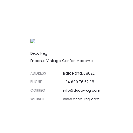
Deco Reg
Encanto Vintage, Confort Moderno
ADDRESS
Barcelona, 08022
PHONE
+34 609 76 67 38
CORREO
info@deco-reg.com
WEBSITE
www.deco-reg.com