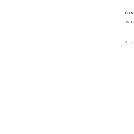
Sin e
CATE
COMP
FA