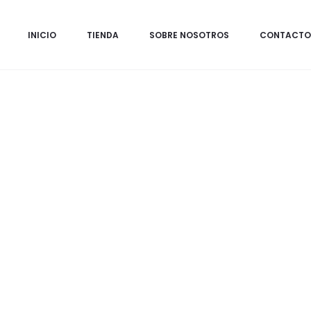
Inicio
Mesas
Dos mesitas de noche de caoba, cubiertas pan 
INICIO
TIENDA
SOBRE NOSOTROS
CONTACTO