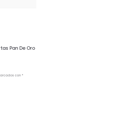
rtas Pan De Oro
 marcados con
*