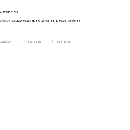
xistencias
GORÍAS:
ALMACENAMIENTO
,
AUXILIAR
,
MESAS
,
MUEBLES
ARTIR
CEBOOK
TWITTER
PINTEREST