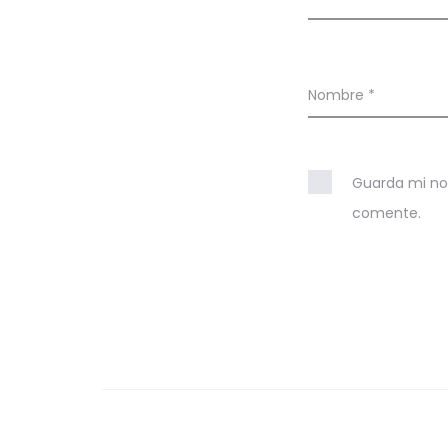
o
n
e
Nombre
*
s
Guarda mi no
comente.