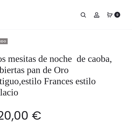
Naveg
ARCÓN
LÁMPARA
Buscar
Cuenta
0
ANTIGUO
VINTAGE
por
en
TALLADO
HERON
los
DE
EN
NOGAL
BRONCE
produ
DIDO
ESTILO
DORADO
RENACIMIEN
DE
s mesitas de noche de caoba,
ESPAÑOL,
MAISON
biertas pan de Oro
PRINCIPIOS
BAGUES
DEL
tiguo,estilo Frances estilo
SIGLO
lacio
XIX
20,00
€