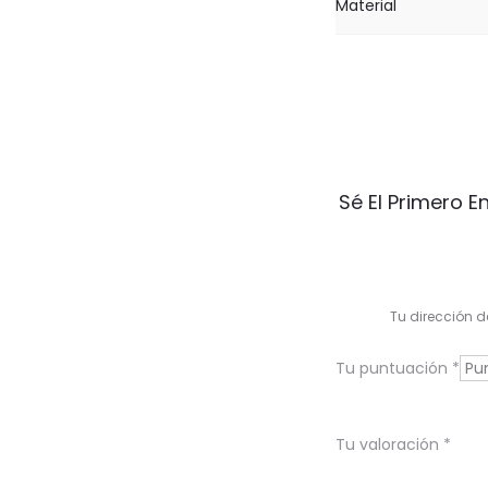
Material
V
Sé El Primero 
a
l
o
Tu dirección d
r
Tu puntuación
*
a
c
Tu valoración
*
i