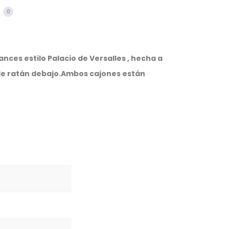
s
0
nces estilo Palacio de Versalles , hecha a
de ratán debajo.Ambos cajones están