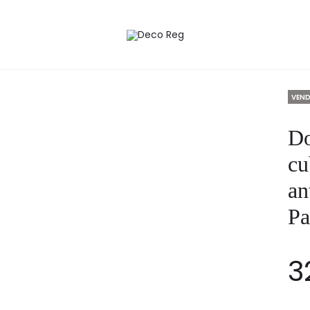
de Oro antiguo,estilo Frances estilo Palacio
VEN
Do
cu
an
Pa
3