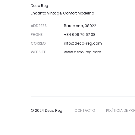
Deco Reg
Encanto Vintage, Confort Moderno
ADDRESS
Barcelona, 08022
PHONE
+34 609 76 67 38
CORREO
info@deco-reg.com
WEBSITE
www.deco-reg.com
© 2024 Deco Reg
CONTACTO
POLÍTICIA DE P