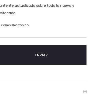
antente actualizado sobre todo lo nuevo y
estacado.
 correo electrónico
I
n
s
t
a
g